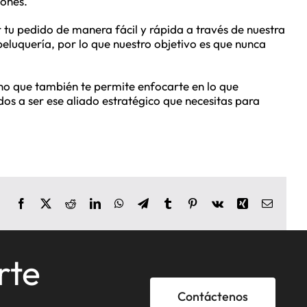
iones.
 tu pedido de manera fácil y rápida a través de nuestra
eluquería, por lo que nuestro objetivo es que nunca
ino que también te permite enfocarte en lo que
s a ser ese aliado estratégico que necesitas para
Facebook
X
Reddit
LinkedIn
WhatsApp
Telegram
Tumblr
Pinterest
Vk
Xing
Correo
electrón
rte
Contáctenos