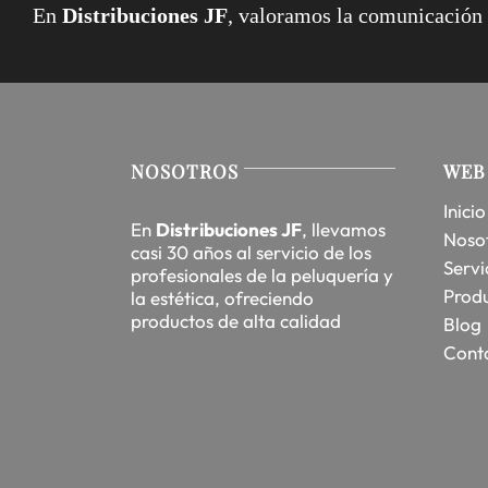
En
Distribuciones JF
, valoramos la comunicación d
NOSOTROS
WEB
Inicio
En
Distribuciones JF
, llevamos
Noso
casi 30 años al servicio de los
Servi
profesionales de la peluquería y
Prod
la estética, ofreciendo
productos de alta calidad
Blog
Cont