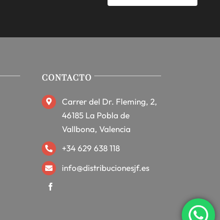
CONTACTO
Carrer del Dr. Fleming, 2,
46185 La Pobla de
Vallbona, Valencia
+34 629 638 118
info@distribucionesjf.es