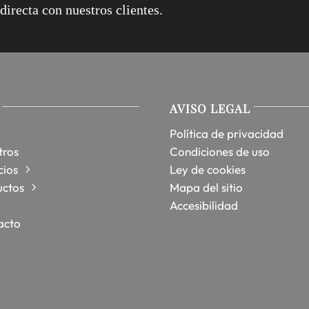
irecta con nuestros clientes.
AVISO LEGAL
Política de privacidad
tros
Condiciones de uso
cios
Ley de cookies
uctos
Mapa del sitio
Accesibilidad
acto