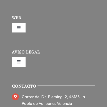
WEB
Toggle
Navigation
Inicio
AVISO LEGAL
Nosotros
Toggle
Navigation
Servicios
Política de privacidad
CONTACTO
Productos
Condiciones de uso
Carrer del Dr. Fleming, 2, 46185 La
Blog
Pobla de Vallbona, Valencia
Ley de cookies