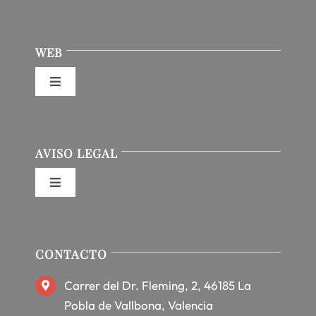
WEB
Toggle
Navigation
Inicio
AVISO LEGAL
Nosotros
Toggle
Navigation
Servicios
Política de privacidad
CONTACTO
Productos
Condiciones de uso
Carrer del Dr. Fleming, 2, 46185 La
Blog
Pobla de Vallbona, Valencia
Ley de cookies